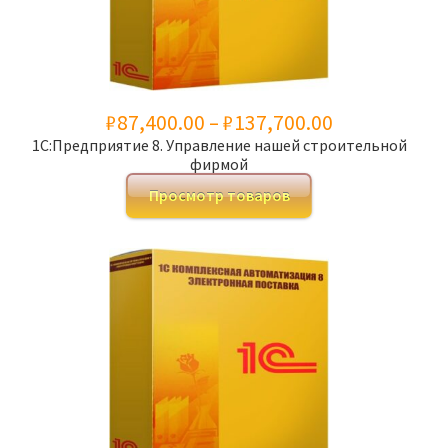
Диапазон
₽
87,400.00
–
₽
137,700.00
1С:Предприятие 8. Управление нашей строительной
цен:
фирмой
₽87,400.00
Просмотр товаров
–
₽137,700.00