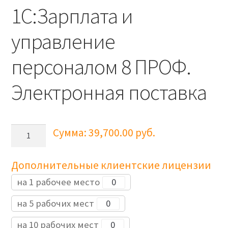
1С:Зарплата и
управление
персоналом 8 ПРОФ.
Электронная поставка
Количество
Сумма:
39,700.00
руб.
товара
1С:Зарплата
Дополнительные клиентские лицензии
и
управление
на 1 рабочее место
персоналом
на 5 рабочих мест
8
ПРОФ.
на 10 рабочих мест